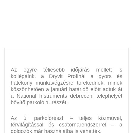
üteme
Az egyre téliesebb időjárás mellett is
kollégáink, a Dryvit Profinál a gyors és
hatékony munkavégzésre törekednek, minek
köszönhetően a januári határidő előtt adtuk át
a National Instruments debreceni telephelyét
bővítő parkoló 1. részét.
Az új parkolórészt – teljes közművel,
térvilágítással és csatornarendszerrel – a
dolgozók már használatba is vehették.