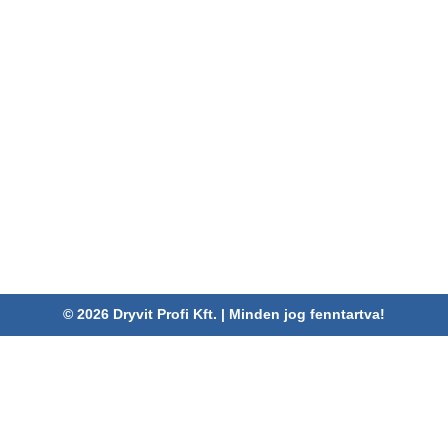
Karrier
szabályzat
Kapcsolat
Pályázatok
ELÉRHETŐSÉGEINK
Dryvit Profi Kft.
Cím:
4030 Debrecen, Karabély u. 3.
Telefon:
06 52/782-994
Fax:
06 52/785-091
Adószám:
24880521-2-09
Email:
info@dryvitprofi.hu
© 2026 Dryvit Profi Kft. | Minden jog fenntartva!