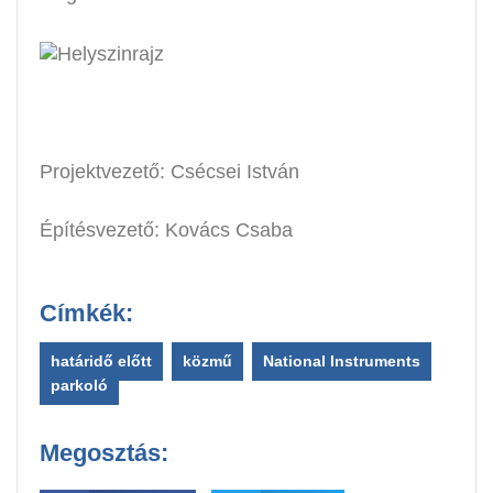
Projektvezető: Csécsei István
Építésvezető: Kovács Csaba
Címkék:
határidő előtt
,
közmű
,
National Instruments
,
parkoló
Megosztás: