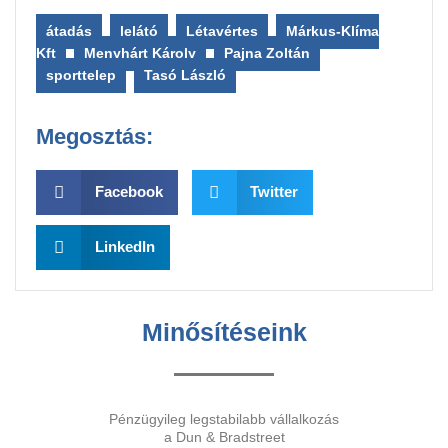
átadás
,
lelátó
,
Létavértes
,
Márkus-Klíma
Kft
,
Menyhárt Károly
,
Pajna Zoltán
,
sporttelep
,
Tasó László
Megosztás:
Facebook
Twitter
LinkedIn
Minősítéseink
Pénzügyileg legstabilabb vállalkozás
a Dun & Bradstreet