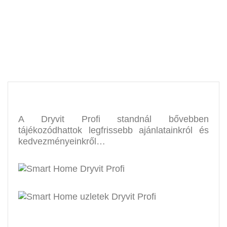
Debrecen Pláza földszintjén!
A Dryvit Profi standnál bővebben
tájékozódhattok legfrissebb ajánlatainkról és
kedvezményeinkről…