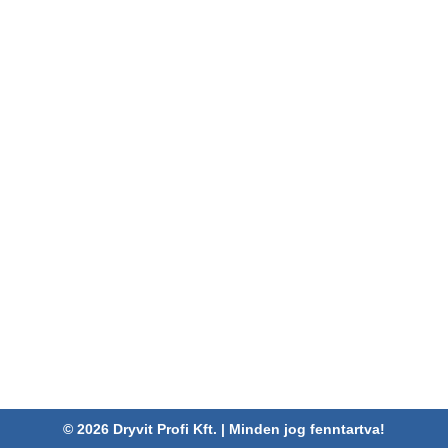
Adatkezelési tájékoztató
Kivitelezés
Általános adatkezelési és
Referenciák
adatvédelmi tájékoztató
Hírek
Általános nyereményjáték-
Karrier
szabályzat
Kapcsolat
Pályázatok
ELÉRHETŐSÉGEINK
Dryvit Profi Kft.
Cím:
4030 Debrecen, Karabély u. 3.
Telefon:
06 52/782-994
Fax:
06 52/785-091
Adószám:
24880521-2-09
Email:
info@dryvitprofi.hu
© 2026 Dryvit Profi Kft. | Minden jog fenntartva!