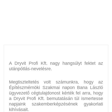
és Szakest
A Dryvit Profi Kft. nagy hangsúlyt fektet az
utánpótlás-nevelésre.
Megtiszteltetés volt számunkra, hogy az
Építészmérnöki Szakmai napon Bana László
ügyvezető cégtulajdonost kérték fel arra, hogy
a Dryvit Profi Kft. bemutatásán túl ismertesse
napjaink szakemberképzésének gyakorlati
kihívásait.