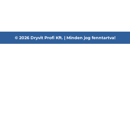
Telefon:
06 52/782-994
Fax:
06 52/785-091
Adószám:
24880521-2-09
Email:
info@dryvitprofi.hu
© 2026 Dryvit Profi Kft. | Minden jog fenntartva!